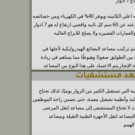
دوار
لا يحتاج هذا المصعد الي غرفه اعلي الكابينه ويوفر 40% في الكهرباء ومن خصائصه
ان سرعته بطيئه فلا تزيد سرعته عن 60 سم كل ثانيه واقصي ارتفاع له هو 7 ادوار
لعمارات القصيره ولا يصلح للابراج العاليه
تم تركيب مصاعد البضائع الهيدروليكية لأجلها في
ين الطوابق صعودًا وهبوطًا مما يساهم في زيادة
لإنجاز.يتم الاعتماد على هذا النوع من المصاعد
التي تستقبل الكثير من الزوار يوميًا، لذلك تحتاج
ية وأنظمة تشغيل معينة، حتى تضمن راحة الموظفين
 لا تحتاج المستشفى إلى مصاعد
لنقل المرضى
المصاعد لنقل الأجهزة الطبية الثقيلة ومصاعد
لهمم.