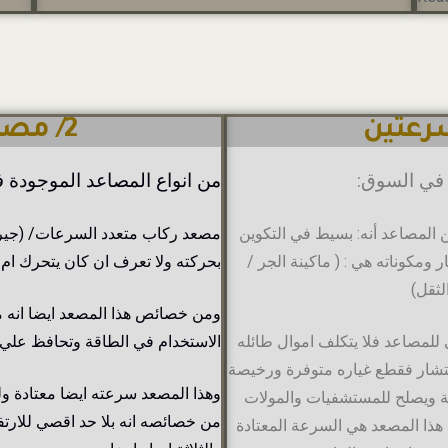
2/ مصعد ركاب جيرلس
 في السوق:
من انواع المصاعد الموجودة 
المصاعد أنه: بسيط في التكوين
مصعد ركاب متعدد السرعات/ (جيرل
ار ومكوناته هي :
( ماكينة الجر /
بحركته ولا تعرف ان كان يتحرك ام ل
لثقل)
ومن خصائص هذا المصعد ايضا انه م
ى للمصاعد فلا يتكلف اموال طائله
الاستخدام في الطاقة وتحافظ علي 
نتشار فقطع غياره متوفرة ورخيصة
وهذا المصعد سرعته ايضا معتادة ول
نية ويصلح للمستشفيات والمولات
من خصائصه انه بلا حد اقصي للارتفا
 هذا المصعد هي السرعة المعتادة