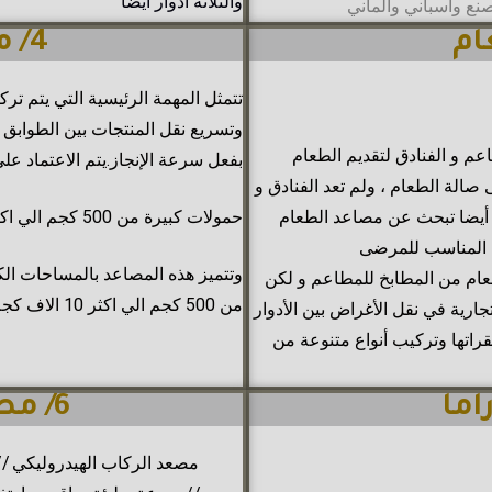
والثلاثة ادوار ايضا
4/ مصعد بضاعة
تتمثل المهمة الرئيسية التي يتم تر
وتسريع نقل المنتجات بين الطوابق 
 و الفنادق لتقديم الطعام
بفعل سرعة الإنجاز.يتم الاعتماد عل
الة الطعام ، ولم تعد الفنادق و
أيضا تبحث عن مصاعد الطعام
حمولات كبيرة من 500 كجم الي اكثر من 10طن
 المناسب للمرضى
وتتميز هذه المصاعد بالمساحات الكب
ام من المطابخ للمطاعم و لكن
من 500 كجم الي اكثر 10 الاف كجم و 20 الف كجم
رية في نقل الأغراض بين الأدوار
راتها وتركيب أنواع متنوعة من
6/ مصعد هيدروليكي
مصعد الركاب الهيدروليكي /