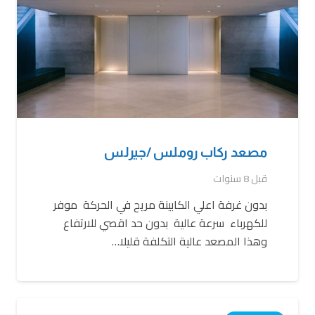
مصعد ركاب روملس /جيرلس
قبل 8 سنوات
بدون غرفة اعلي الكابينة مريح في الحركة موفر
للكهرباء سرعة عالية بدون حد اقصي للارتفاع
وهذا المصعد عالية التكلفة قليلا…